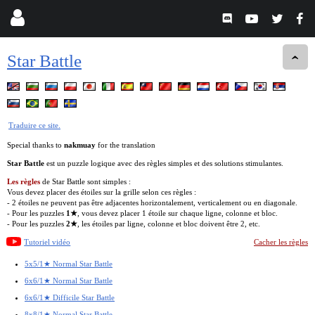
Star Battle
Traduire ce site.
Special thanks to
nakmuay
for the translation
Star Battle
est un puzzle logique avec des règles simples et des solutions stimulantes.
Les règles
de Star Battle sont simples :
Vous devez placer des étoiles sur la grille selon ces règles :
- 2 étoiles ne peuvent pas être adjacentes horizontalement, verticalement ou en diagonale.
- Pour les puzzles
1★
, vous devez placer 1 étoile sur chaque ligne, colonne et bloc.
- Pour les puzzles
2★
, les étoiles par ligne, colonne et bloc doivent être 2, etc.
Tutoriel vidéo
Cacher les règles
5x5/1★ Normal Star Battle
6x6/1★ Normal Star Battle
6x6/1★ Difficile Star Battle
8x8/1★ Normal Star Battle