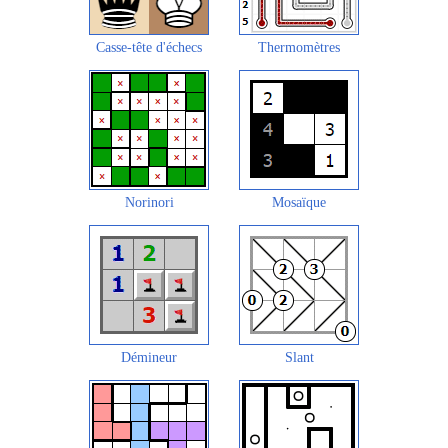
Casse-tête d'échecs
Thermomètres
Norinori
Mosaïque
Démineur
Slant