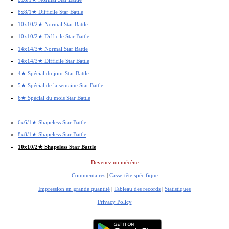
8x8/1★ Difficile Star Battle
10x10/2★ Normal Star Battle
10x10/2★ Difficile Star Battle
14x14/3★ Normal Star Battle
14x14/3★ Difficile Star Battle
4★ Spécial du jour Star Battle
5★ Spécial de la semaine Star Battle
6★ Spécial du mois Star Battle
6x6/1★ Shapeless Star Battle
8x8/1★ Shapeless Star Battle
10x10/2★ Shapeless Star Battle
Devenez un mécène
Commentaires
|
Casse-tête spécifique
Impression en grande quantité
|
Tableau des records
|
Statistiques
Privacy Policy