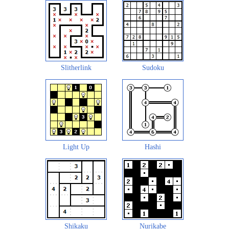
Slitherlink
Sudoku
Light Up
Hashi
Shikaku
Nurikabe